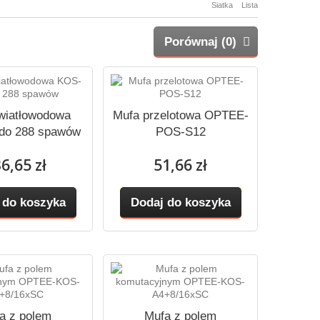
Siatka
Lista
Porównaj (
0
)
wiatłowodowa
Mufa przelotowa OPTEE-
do 288 spawów
POS-S12
6,65 zł
51,66 zł
 do koszyka
Dodaj do koszyka
a z polem
Mufa z polem