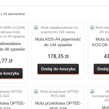
4 z 24 elementów
Mufa KOS-A4 pojemność
Mufa ś
atłowodowa
do 144 spawów
KOS-D6 
do 48 spawów
178,35 zł
43
,77 zł
Dodaj do koszyka
Dodaj
o koszyka
otowa OPTEE-
Mufa przelotowa OPTEE-
Muf
S-S24
POS-S48