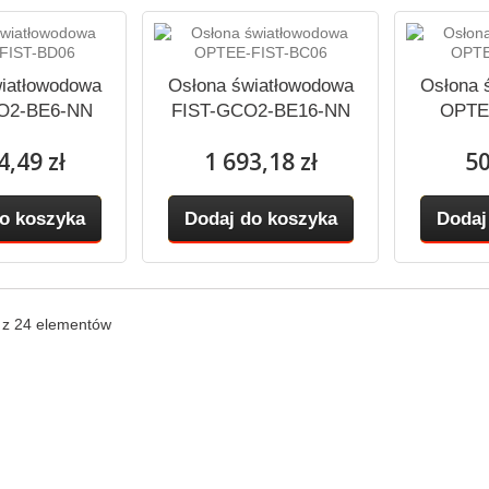
iatłowodowa
Osłona światłowodowa
Osłona 
O2-BE6-NN
FIST-GCO2-BE16-NN
OPTE
4,49 zł
1 693,18 zł
50
o koszyka
Dodaj do koszyka
Dodaj
4 z 24 elementów
acja
Moje konto
e
Moje zamówienia
odukty
Moje rachunki