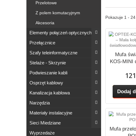
Przelotowe
Z polem komutacyjnym
Pokazuje 1 - 2
Akcesoria
Elementy połączeń optycznych
Przełącznice
Szafy teleinformatyczne
Mufa świ
KOS-MINI 
Stelaże - Skrzynie
Podwieszanie kabli
121
Osprzęt kablowy
Dodaj d
Kanalizacja kablowa
Narzędzia
Materiały instalacyjne
Sieci Miedziane
Mufa przel
Wyprzedaże
PO