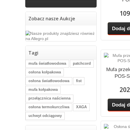
109
Zobacz nasze Aukcje
Dodaj d
Tagi
mufa światłowodowa
patchcord
Mufa prze
osłona kołpakowa
POS-S
osłona światłowodowa
fist
202
mufa kołpakowa
przełącznica naścienna
Dodaj d
osłona termokurczliwa
XAGA
uchwyt odciągowy