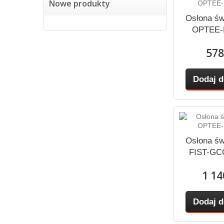
Nowe produkty
Osłona św
OPTEE-
578
Dodaj d
Osłona św
FIST-GC
1 14
Dodaj d