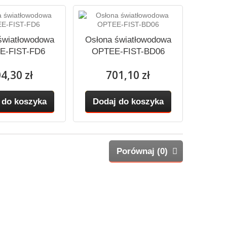
światłowodowa
Osłona światłowodowa
E-FIST-FD6
OPTEE-FIST-BD06
4,30 zł
701,10 zł
 do koszyka
Dodaj do koszyka
Porównaj (
0
)
Informacja o sklepie
ALTRA M.Jamrozik, K.Kościuk,