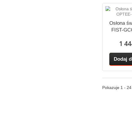
Osłona św
FIST-GC
1 44
Dodaj d
Pokazuje 1 - 2
Kategorie
Inform
Kable światłowodowe
Promocj
Mufy światłowodowe
Nowe pr