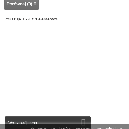
Porównaj (
0
)
Pokazuje 1 - 4 z 4 elementów
Kategorie
Informacja
Moje konto
Informacja o sklepie
Newsletter
Na naszej stronie używamy różnych technologii do