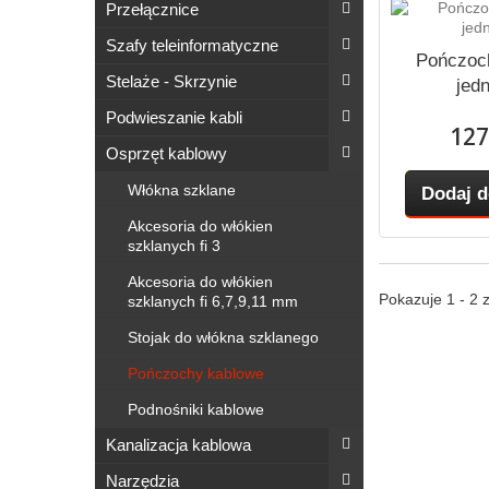
Przełącznice
Szafy teleinformatyczne
Pończoc
Stelaże - Skrzynie
jed
Podwieszanie kabli
127
Osprzęt kablowy
Włókna szklane
Dodaj d
Akcesoria do włókien
szklanych fi 3
Akcesoria do włókien
Pokazuje 1 - 2 
szklanych fi 6,7,9,11 mm
Stojak do włókna szklanego
Pończochy kablowe
Podnośniki kablowe
Kanalizacja kablowa
Narzędzia