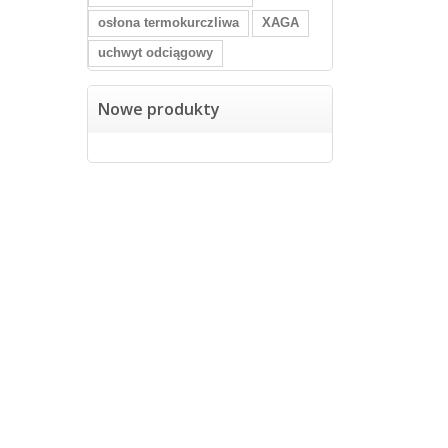
osłona termokurczliwa
XAGA
uchwyt odciągowy
Nowe produkty
Kategorie
Inform
Kable światłowodowe
Promocj
Mufy światłowodowe
Nowe pr
Elementy połączeń optycznych
Najczęś
Przełącznice
Kontakt 
Szafy teleinformatyczne
Regulam
Stelaże - Skrzynie
Kontakt
Podwieszanie kabli
Mapa st
Osprzęt kablowy