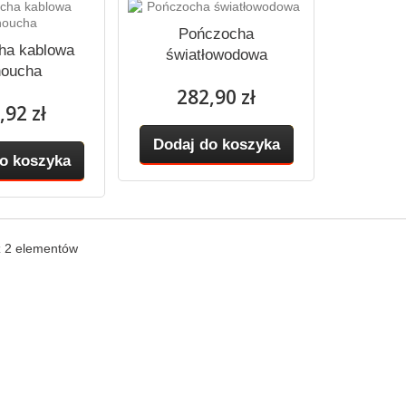
Pończocha
ha kablowa
światłowodowa
noucha
282,90 zł
,92 zł
Dodaj do koszyka
o koszyka
z 2 elementów