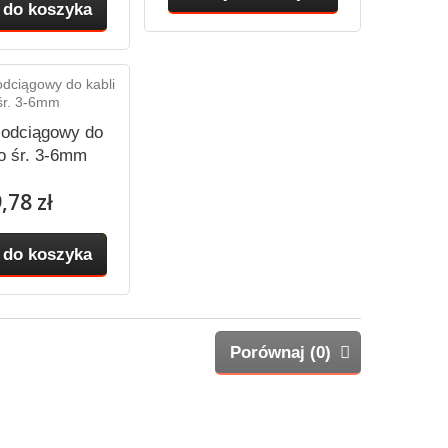
 do koszyka
 odciągowy do
 o śr. 3-6mm
,78 zł
 do koszyka
Porównaj (
0
)