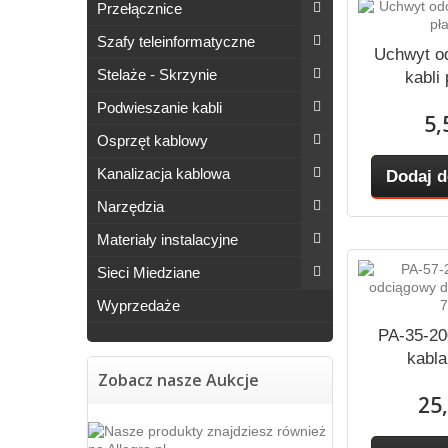
Przełącznice
Szafy teleinformatyczne
Uchwyt o
Stelaże - Skrzynie
kabli
Podwieszanie kabli
5,
Osprzęt kablowy
Kanalizacja kablowa
Dodaj d
Narzędzia
Materiały instalacyjne
Sieci Miedziane
Wyprzedaże
PA-35-20
kabl
Zobacz nasze Aukcje
25,