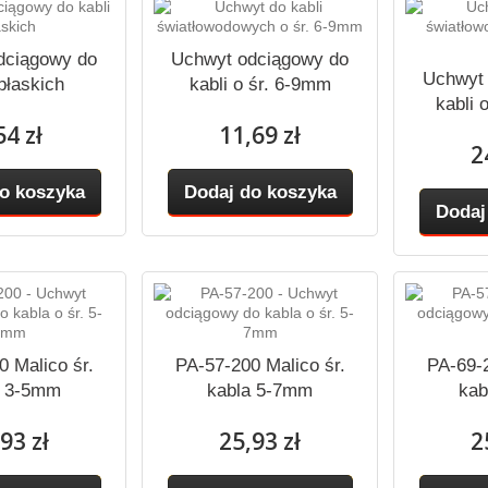
dciągowy do
Uchwyt odciągowy do
Uchwyt
 płaskich
kabli o śr. 6-9mm
kabli 
54 zł
11,69 zł
2
o koszyka
Dodaj do koszyka
Dodaj
0 Malico śr.
PA-57-200 Malico śr.
PA-69-2
a 3-5mm
kabla 5-7mm
kab
93 zł
25,93 zł
2