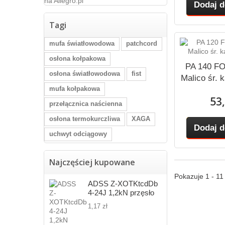
Dodaj d
Tagi
mufa światłowodowa
patchcord
osłona kołpakowa
PA 140 FO
osłona światłowodowa
fist
Malico śr. 
mufa kołpakowa
53,
przełącznica naścienna
osłona termokurczliwa
XAGA
Dodaj d
uchwyt odciągowy
Najczęściej kupowane
Pokazuje 1 - 11
ADSS Z-XOTKtcdDb
4-24J 1,2kN przęsło
80m
1,17 zł