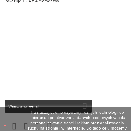
Pokazuje 1 - 4 z 4 elementów
Kategorie
Informacja
Moje konto
Informacja o sklepie
Newsletter
Na naszej stronie używamy różnych technologii do
zbierania i przetwarzania danych osobowych w celu
personalizowania treści i reklam oraz analizowania
ruchu na stronie i w Internecie. Do tego celu możemy