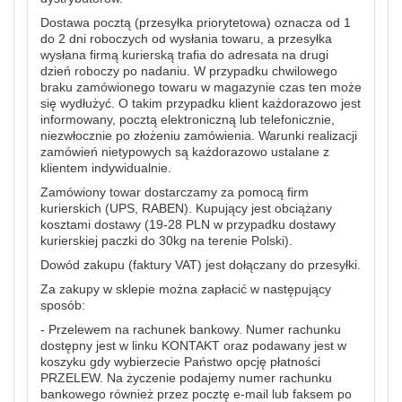
Dostawa pocztą (przesyłka priorytetowa) oznacza od 1
do 2 dni roboczych od wysłania towaru, a przesyłka
wysłana firmą kurierską trafia do adresata na drugi
dzień roboczy po nadaniu. W przypadku chwilowego
braku zamówionego towaru w magazynie czas ten może
się wydłużyć. O takim przypadku klient każdorazowo jest
informowany, pocztą elektroniczną lub telefonicznie,
niezwłocznie po złożeniu zamówienia. Warunki realizacji
zamówień nietypowych są każdorazowo ustalane z
klientem indywidualnie.
Zamówiony towar dostarczamy za pomocą firm
kurierskich (UPS, RABEN). Kupujący jest obciążany
kosztami dostawy (19-28 PLN w przypadku dostawy
kurierskiej paczki do 30kg na terenie Polski).
Dowód zakupu (faktury VAT) jest dołączany do przesyłki.
Za zakupy w sklepie można zapłacić w następujący
sposób:
- Przelewem na rachunek bankowy. Numer rachunku
dostępny jest w linku KONTAKT oraz podawany jest w
koszyku gdy wybierzecie Państwo opcję płatności
PRZELEW. Na życzenie podajemy numer rachunku
bankowego również przez pocztę e-mail lub faksem po