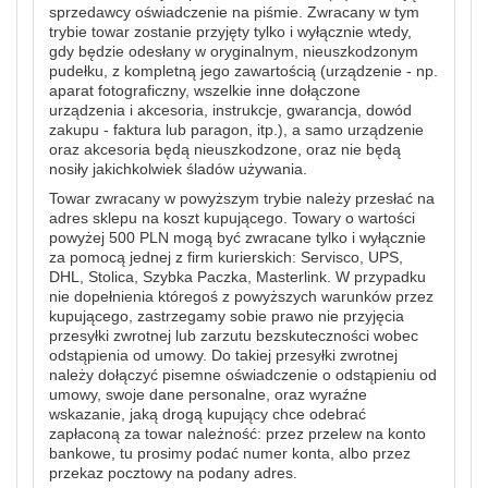
sprzedawcy oświadczenie na piśmie. Zwracany w tym
trybie towar zostanie przyjęty tylko i wyłącznie wtedy,
gdy będzie odesłany w oryginalnym, nieuszkodzonym
pudełku, z kompletną jego zawartością (urządzenie - np.
aparat fotograficzny, wszelkie inne dołączone
urządzenia i akcesoria, instrukcje, gwarancja, dowód
zakupu - faktura lub paragon, itp.), a samo urządzenie
oraz akcesoria będą nieuszkodzone, oraz nie będą
nosiły jakichkolwiek śladów używania.
Towar zwracany w powyższym trybie należy przesłać na
adres sklepu na koszt kupującego. Towary o wartości
powyżej 500 PLN mogą być zwracane tylko i wyłącznie
za pomocą jednej z firm kurierskich: Servisco, UPS,
DHL, Stolica, Szybka Paczka, Masterlink. W przypadku
nie dopełnienia któregoś z powyższych warunków przez
kupującego, zastrzegamy sobie prawo nie przyjęcia
przesyłki zwrotnej lub zarzutu bezskuteczności wobec
odstąpienia od umowy. Do takiej przesyłki zwrotnej
należy dołączyć pisemne oświadczenie o odstąpieniu od
umowy, swoje dane personalne, oraz wyraźne
wskazanie, jaką drogą kupujący chce odebrać
zapłaconą za towar należność: przez przelew na konto
bankowe, tu prosimy podać numer konta, albo przez
przekaz pocztowy na podany adres.