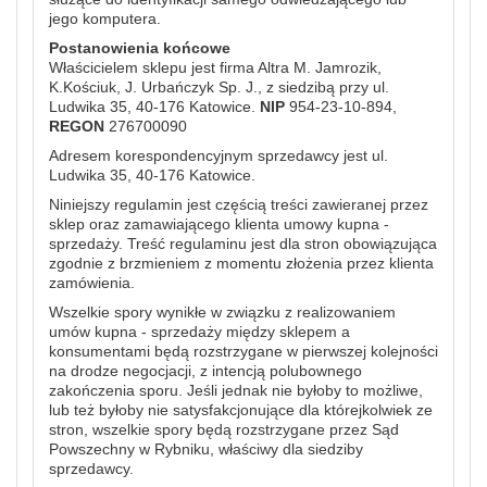
jego komputera.
Postanowienia końcowe
Właścicielem sklepu jest firma Altra M. Jamrozik,
K.Kościuk, J. Urbańczyk Sp. J., z siedzibą przy ul.
Ludwika 35, 40-176 Katowice.
NIP
954-23-10-894,
REGON
276700090
Adresem korespondencyjnym sprzedawcy jest ul.
Ludwika 35, 40-176 Katowice.
Niniejszy regulamin jest częścią treści zawieranej przez
sklep oraz zamawiającego klienta umowy kupna -
sprzedaży. Treść regulaminu jest dla stron obowiązująca
zgodnie z brzmieniem z momentu złożenia przez klienta
zamówienia.
Wszelkie spory wynikłe w związku z realizowaniem
umów kupna - sprzedaży między sklepem a
konsumentami będą rozstrzygane w pierwszej kolejności
na drodze negocjacji, z intencją polubownego
zakończenia sporu. Jeśli jednak nie byłoby to możliwe,
lub też byłoby nie satysfakcjonujące dla którejkolwiek ze
stron, wszelkie spory będą rozstrzygane przez Sąd
Powszechny w Rybniku, właściwy dla siedziby
sprzedawcy.