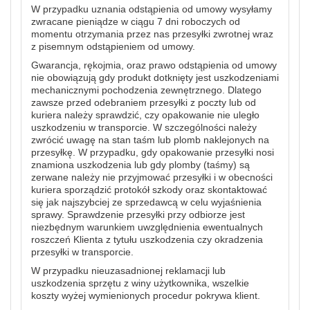
W przypadku uznania odstąpienia od umowy wysyłamy
zwracane pieniądze w ciągu 7 dni roboczych od
momentu otrzymania przez nas przesyłki zwrotnej wraz
z pisemnym odstąpieniem od umowy.
Gwarancja, rękojmia, oraz prawo odstąpienia od umowy
nie obowiązują gdy produkt dotknięty jest uszkodzeniami
mechanicznymi pochodzenia zewnętrznego. Dlatego
zawsze przed odebraniem przesyłki z poczty lub od
kuriera należy sprawdzić, czy opakowanie nie uległo
uszkodzeniu w transporcie. W szczególności należy
zwrócić uwagę na stan taśm lub plomb naklejonych na
przesyłkę. W przypadku, gdy opakowanie przesyłki nosi
znamiona uszkodzenia lub gdy plomby (taśmy) są
zerwane należy nie przyjmować przesyłki i w obecności
kuriera sporządzić protokół szkody oraz skontaktować
się jak najszybciej ze sprzedawcą w celu wyjaśnienia
sprawy. Sprawdzenie przesyłki przy odbiorze jest
niezbędnym warunkiem uwzględnienia ewentualnych
roszczeń Klienta z tytułu uszkodzenia czy okradzenia
przesyłki w transporcie.
W przypadku nieuzasadnionej reklamacji lub
uszkodzenia sprzętu z winy użytkownika, wszelkie
koszty wyżej wymienionych procedur pokrywa klient.