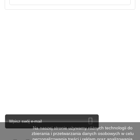
Kategorie
Informacja
Moje konto
Informacja o sklepie
Newsletter
Na naszej stronie używamy różnych technologii do
zbierania i przetwarzania danych osobowych w celu
personalizowania treści i reklam oraz analizowania