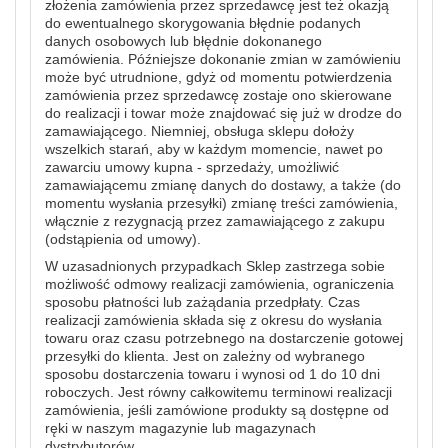
złożenia zamówienia przez sprzedawcę jest też okazją
do ewentualnego skorygowania błędnie podanych
danych osobowych lub błędnie dokonanego
zamówienia. Późniejsze dokonanie zmian w zamówieniu
może być utrudnione, gdyż od momentu potwierdzenia
zamówienia przez sprzedawcę zostaje ono skierowane
do realizacji i towar może znajdować się już w drodze do
zamawiającego. Niemniej, obsługa sklepu dołoży
wszelkich starań, aby w każdym momencie, nawet po
zawarciu umowy kupna - sprzedaży, umożliwić
zamawiającemu zmianę danych do dostawy, a także (do
momentu wysłania przesyłki) zmianę treści zamówienia,
włącznie z rezygnacją przez zamawiającego z zakupu
(odstąpienia od umowy).
W uzasadnionych przypadkach Sklep zastrzega sobie
możliwość odmowy realizacji zamówienia, ograniczenia
sposobu płatności lub zażądania przedpłaty. Czas
realizacji zamówienia składa się z okresu do wysłania
towaru oraz czasu potrzebnego na dostarczenie gotowej
przesyłki do klienta. Jest on zależny od wybranego
sposobu dostarczenia towaru i wynosi od 1 do 10 dni
roboczych. Jest równy całkowitemu terminowi realizacji
zamówienia, jeśli zamówione produkty są dostępne od
ręki w naszym magazynie lub magazynach
dystrybutorów.