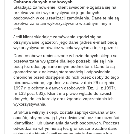
Ochrona danych osobowych
Składając zamówienie, klient świadomie zgadza się na
przetwarzanie i wykorzystywanie jego danych
osobowych w celu realizacji zamówienia. Dane te nie są
przetwarzane ani wykorzystywane w żadnym innym
celu.
Jeśli klient składając zamówienie zgodzi się na
otrzymywanie „gazetki", jego dane (adres e-mail) będą
wykorzystywane również w celu wysyłania tejże gazetki.
Dane osobowe umieszczone w bazie danych sklepu są
przetwarzane wyłącznie dla jego potrzeb, nie są i nie
będą też udostępniane innym podmiotom. Dane te są
gromadzone z należytą starannością i odpowiednio
chronione przed dostępem do nich przez osoby do tego
nieupoważnione, zgodnie z ustawą z dnia 29 sierpnia
1997 r. o ochronie danych osobowych (Dz. U. z 1997r.
nr 133 poz. 883). Klient ma prawo wglądu do swoich
danych, do ich korekty oraz żądania zaprzestania ich
wykorzystywania.
Struktura witryny sklepu została zaprojektowana w taki
sposób, aby można ją było odwiedzać bez konieczności
identyfikacji lub ujawniania danych osobowych. Podczas
odwiedzania witryn nie są też gromadzone żadne dane
służące do identyfikacji samego odwiedzającego lub