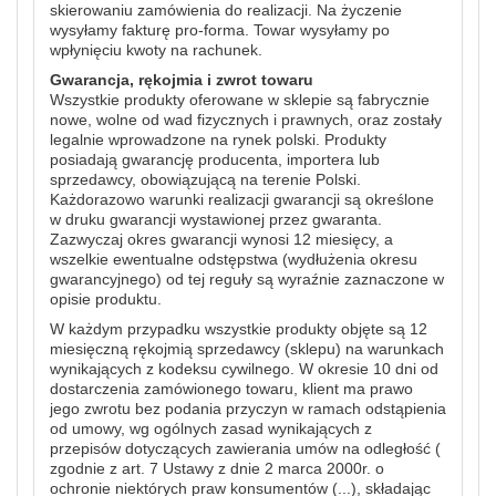
skierowaniu zamówienia do realizacji. Na życzenie
wysyłamy fakturę pro-forma. Towar wysyłamy po
wpłynięciu kwoty na rachunek.
Gwarancja, rękojmia i zwrot towaru
Wszystkie produkty oferowane w sklepie są fabrycznie
nowe, wolne od wad fizycznych i prawnych, oraz zostały
legalnie wprowadzone na rynek polski. Produkty
posiadają gwarancję producenta, importera lub
sprzedawcy, obowiązującą na terenie Polski.
Każdorazowo warunki realizacji gwarancji są określone
w druku gwarancji wystawionej przez gwaranta.
Zazwyczaj okres gwarancji wynosi 12 miesięcy, a
wszelkie ewentualne odstępstwa (wydłużenia okresu
gwarancyjnego) od tej reguły są wyraźnie zaznaczone w
opisie produktu.
W każdym przypadku wszystkie produkty objęte są 12
miesięczną rękojmią sprzedawcy (sklepu) na warunkach
wynikających z kodeksu cywilnego. W okresie 10 dni od
dostarczenia zamówionego towaru, klient ma prawo
jego zwrotu bez podania przyczyn w ramach odstąpienia
od umowy, wg ogólnych zasad wynikających z
przepisów dotyczących zawierania umów na odległość (
zgodnie z art. 7 Ustawy z dnie 2 marca 2000r. o
ochronie niektórych praw konsumentów (...), składając