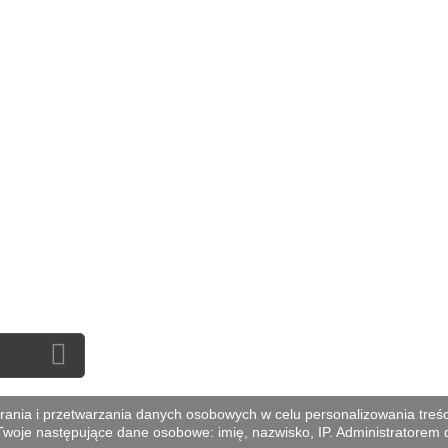
odukty
Moje rachunki
ciej kupowane
Moje adresy
z nami
Moje informacje osobiste
in sklepu
rony
ania i przetwarzania danych osobowych w celu personalizowania treści 
woje następujące dane osobowe: imię, nazwisko, IP. Administratorem