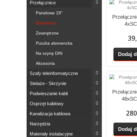
Przełącznice
Panelowe 19"
Przełączni
Naścienne
4xSC
Zewnętrzne
39,
Puszka abonencka
Na szynę DIN
Dodaj d
Akcesoria
Szafy teleinformatyczne
Stelaże - Skrzynie
Przełączni
Podwieszanie kabli
48xSC
Osprzęt kablowy
280
Kanalizacja kablowa
Narzędzia
Dodaj d
Materiały instalacyjne