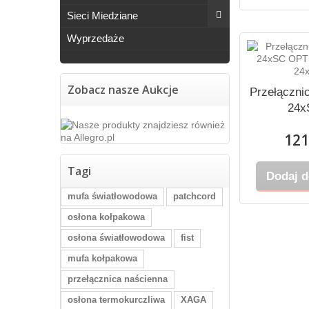
Sieci Miedziane
Wyprzedaże
Zobacz nasze Aukcje
Przełączni
24x
121
Tagi
Dodaj d
mufa światłowodowa
patchcord
osłona kołpakowa
osłona światłowodowa
fist
mufa kołpakowa
przełącznica naścienna
osłona termokurczliwa
XAGA