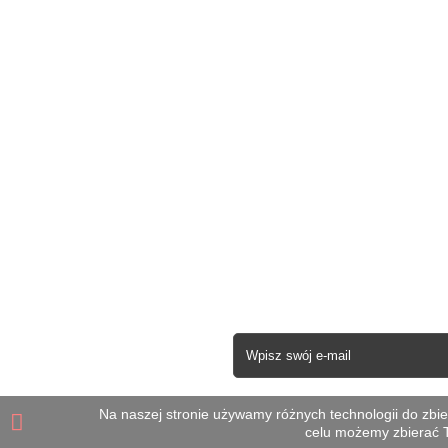
Mufy światłowodowe
Nowe pr
Elementy połączeń optycznych
Najczęś
Przełącznice
Kontakt 
Szafy teleinformatyczne
Regulam
Stelaże - Skrzynie
Kontakt
Podwieszanie kabli
Mapa st
Osprzęt kablowy
Kanalizacja kablowa
Narzędzia
Materiały instalacyjne
Sieci Miedziane
Wyprzedaże
Newsletter
Na naszej stronie używamy różnych technologii do zbier
celu możemy zbierać T