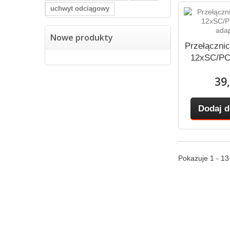
uchwyt odciągowy
Nowe produkty
Przełączni
12xSC/PC 
39,
Dodaj d
Pokazuje 1 - 1
Kategorie
Inform
Kable światłowodowe
Promocj