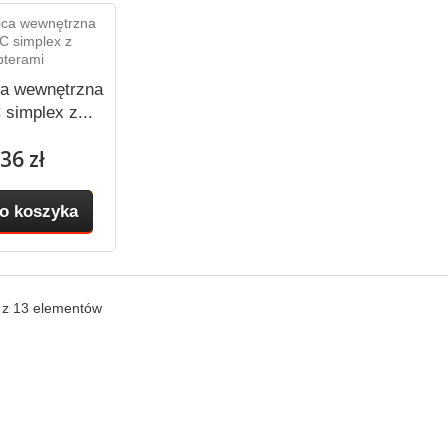
ca wewnętrzna
simplex z...
36 zł
o koszyka
3 z 13 elementów
acja
Moje konto
e
Moje zamówienia