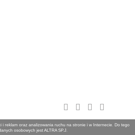
J.Urbańczyk Spółka Jawna, ul. Ludwika 35
40-176 Katowice
Skontaktuj się z nami:
+48 32 203 71
00, +48 32 203 71 80
E-mail:
altra@altra.info.pl
Bądź na bieżąco
i reklam oraz analizowania ruchu na stronie i w Internecie. Do tego
projekt i wykonanie:
Copyrights - www.Info-Graf.Net
 danych osobowych jest ALTRA SP.J.