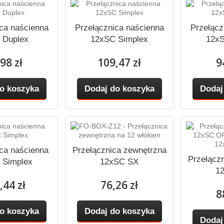
ca naścienna
Przełącznica naścienna
Przełącz
 Duplex
12xSC Simplex
12xS
98 zł
109,47 zł
9
o koszyka
Dodaj do koszyka
Dodaj
ca naścienna
Przełącznica zewnętrzna
Przełącz
 Simplex
12xSC SX
1
,44 zł
76,26 zł
8
o koszyka
Dodaj do koszyka
Dodaj