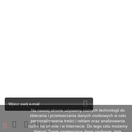
Kategorie
Informacja
Moje konto
Informacja o sklepie
Newsletter
Na naszej stronie używamy różnych technologii do
zbierania i przetwarzania danych osobowych w celu
personalizowania treści i reklam oraz analizowania
ruchu na stronie i w Internecie. Do tego celu możemy
zbierać Twoje następujące dane osobowe: imię,