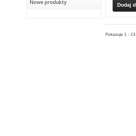
Nowe produkty
Dodaj d
Pokazuje 1 - 1
Kategorie
Inform
Kable światłowodowe
Promocj
Mufy światłowodowe
Nowe pr
Elementy połączeń optycznych
Najczęś
Przełącznice
Kontakt 
Szafy teleinformatyczne
Regulam
Stelaże - Skrzynie
Kontakt
Podwieszanie kabli
Mapa st
Osprzęt kablowy
Kanalizacja kablowa