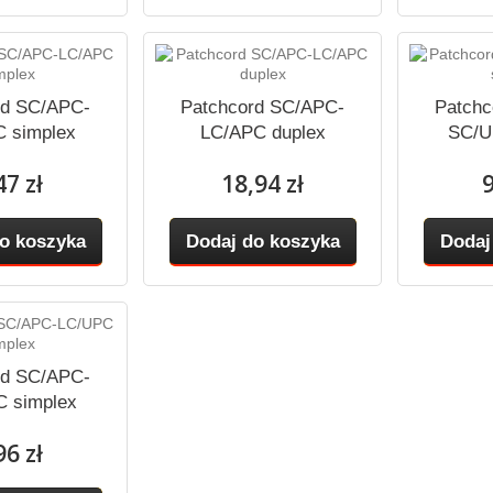
rd SC/APC-
Patchcord SC/APC-
Patchc
 simplex
LC/APC duplex
SC/U
47 zł
18,94 zł
9
o koszyka
Dodaj do koszyka
Dodaj
rd SC/APC-
 simplex
96 zł