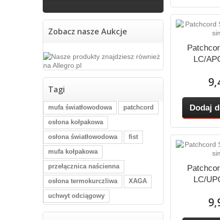
Zobacz nasze Aukcje
Patchco
LC/APC
9,
Tagi
Dodaj d
mufa światłowodowa
patchcord
osłona kołpakowa
osłona światłowodowa
fist
mufa kołpakowa
przełącznica naścienna
Patchco
LC/UPC
osłona termokurczliwa
XAGA
uchwyt odciągowy
9,