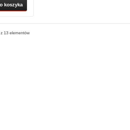
o koszyka
3 z 13 elementów
acja
Moje konto
e
Moje zamówienia
odukty
Moje rachunki
ciej kupowane
Moje adresy
z nami
Moje informacje osobiste
in sklepu
rony