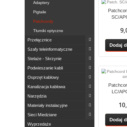
Adaptery
Patchco
Pigtaile
SC/APC
Patchcordy
9,
Tłumiki optyczne
Przełącznice
Dodaj d
Szafy teleinformatyczne
Stelaże - Skrzynie
Podwieszanie kabli
Osprzęt kablowy
Patchco
Kanalizacja kablowa
LC/APC
Narzędzia
10,
Materiały instalacyjne
Sieci Miedziane
Dodaj d
Wyprzedaże