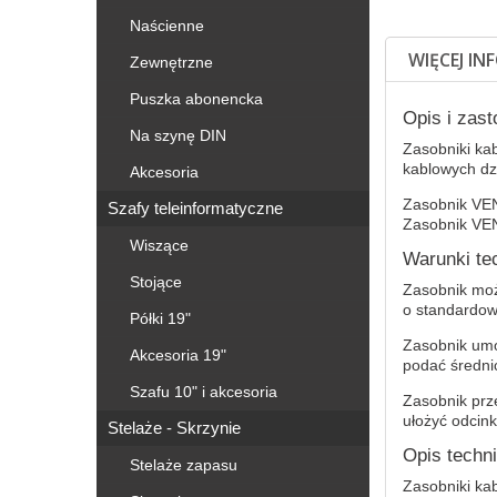
Naścienne
WIĘCEJ IN
Zewnętrzne
Puszka abonencka
Opis i zas
Na szynę DIN
Zasobniki ka
kablowych dz
Akcesoria
Zasobnik VEN
Szafy teleinformatyczne
Zasobnik VE
Wiszące
Warunki te
Stojące
Zasobnik moż
o standardowe
Półki 19"
Zasobnik umoż
Akcesoria 19"
podać średni
Szafu 10" i akcesoria
Zasobnik prz
ułożyć odcin
Stelaże - Skrzynie
Opis techn
Stelaże zapasu
Zasobniki ka