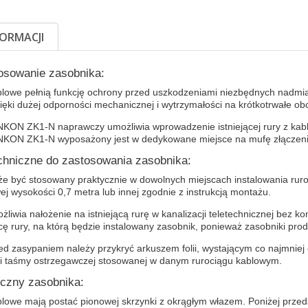
FORMACJI
tosowanie zasobnika:
blowe pełnią funkcję ochrony przed uszkodzeniami niezbędnych nadmi
ięki dużej odporności mechanicznej i wytrzymałości na krótkotrwałe ob
KON ZK1-N naprawczy umożliwia wprowadzenie istniejącej rury z kabl
NKON ZK1-N wyposażony jest w dedykowane miejsce na mufę złączen
chniczne do zastosowania zasobnika:
e być stosowany praktycznie w dowolnych miejscach instalowania ruro
j wysokości 0,7 metra lub innej zgodnie z instrukcją montażu.
liwia nałożenie na istniejącą rurę w kanalizacji teletechnicznej bez k
cę rury, na którą będzie instalowany zasobnik, ponieważ zasobniki pro
ed zasypaniem należy przykryć arkuszem folii, wystającym co najmniej 
ki taśmy ostrzegawczej stosowanej w danym rurociągu kablowym.
iczny zasobnika:
blowe mają postać pionowej skrzynki z okrągłym włazem. Poniżej prz