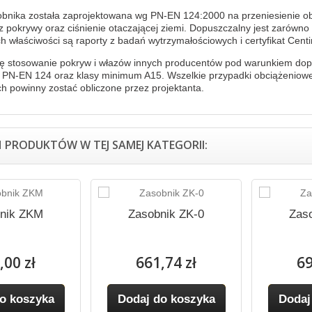
bnika została zaprojektowana wg PN-EN 124:2000 na przeniesienie obc
 z pokrywy oraz ciśnienie otaczającej ziemi. Dopuszczalny jest zarówno
ch właściwości są raporty z badań wytrzymałościowych i certyfikat Cen
ę stosowanie pokryw i włazów innych producentów pod warunkiem do
 PN-EN 124 oraz klasy minimum A15. Wszelkie przypadki obciążeniowe,
ch powinny zostać obliczone przez projektanta.
H PRODUKTÓW W TEJ SAMEJ KATEGORII:
nik ZKM
Zasobnik ZK-0
Zas
,00 zł
661,74 zł
69
o koszyka
Dodaj do koszyka
Dodaj