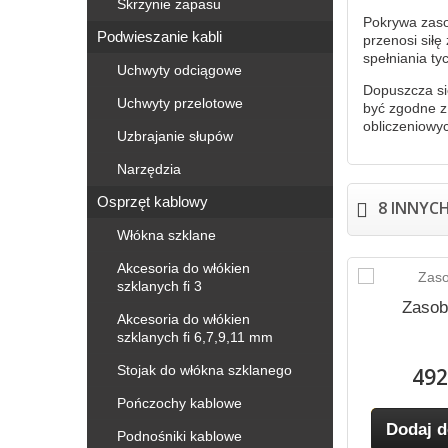
Skrzynie zapasu
Pokrywa zaso
Podwieszanie kabli
przenosi siłę
spełniania ty
Uchwyty odciągowe
Dopuszcza si
Uchwyty przelotowe
być zgodne z
obliczeniowy
Uzbrajanie słupów
Narzędzia
Osprzęt kablowy
8 INNYC
Włókna szklane
Akcesoria do włókien
szklanych fi 3
Zasob
Akcesoria do włókien
 fi 40 do
Uszczelka fi 32 do
szklanych fi 6,7,9,11 mm
ników
zasobników
Stojak do włókna szklanego
492
9 zł
11,19 zł
Pończochy kablowe
Dodaj d
Podnośniki kablowe
 koszyka
Dodaj do koszyka