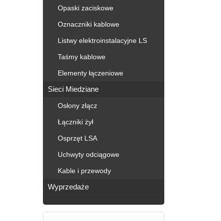
Opaski zaciskowe
Oznaczniki kablowe
Listwy elektroinstalacyjne LS
Taśmy kablowe
Elementy łączeniowe
Sieci Miedziane
Osłony złącz
Łączniki żył
Osprzęt LSA
Uchwyty odciągowe
Kable i przewody
Wyprzedaże