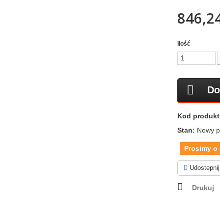
846,24
Ilość
Do
Kod produkt
Stan:
Nowy p
Prosimy o 
Udostępnij
Drukuj