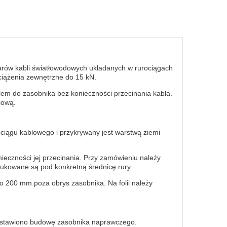
arów kabli światłowodowych układanych w rurociągach
ciążenia zewnętrzne do 15 kN.
em do zasobnika bez konieczności przecinania kabla.
iową.
ciągu kablowego i przykrywany jest warstwą ziemi
onieczności jej przecinania. Przy zamówieniu należy
dukowane są pod konkretną średnicę rury.
o 200 mm poza obrys zasobnika. Na folii należy
edstawiono budowę zasobnika naprawczego.