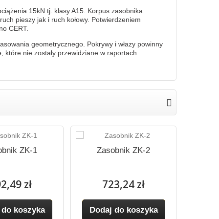
iążenia 15kN tj. klasy A15. Korpus zasobnika
 ruch pieszy jak i ruch kołowy. Potwierdzeniem
tino CERT.
pasowania geometrycznego. Pokrywy i włazy powinny
 które nie zostały przewidziane w raportach
obnik ZK-1
Zasobnik ZK-2
Zasobn
2,49 zł
723,24 zł
 do koszyka
Dodaj do koszyka
Dod